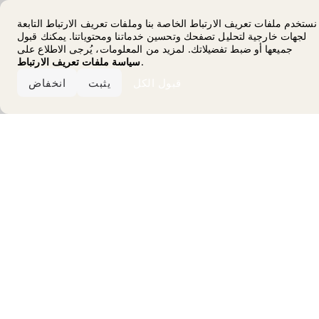
Error loading the brand
نستخدم ملفات تعريف الارتباط الخاصة بنا وملفات تعريف الارتباط التابعة
لجهات خارجية لتحليل تصفحك وتحسين خدماتنا ومحتوياتنا. يمكنك قبول
جميعها أو ضبط تفضيلاتك. لمزيد من المعلومات، يُرجى الاطلاع على
.
سياسة ملفات تعريف الارتباط
قبول الكل
يثبت
انخفاض