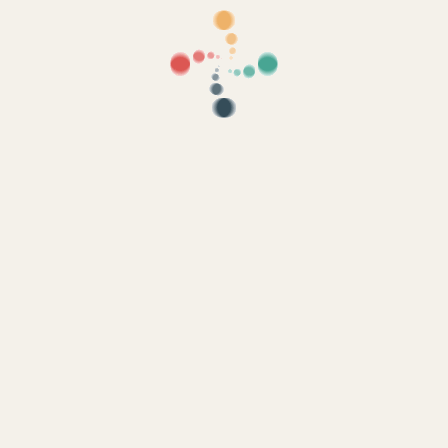
 si la ley nos obliga, por ejemplo, para fines contables o fiscales.
oceso manual?
d, el proceso de eliminación incluye una revisión manual. Esto puede tar
imiento de tu solicitud?
icitud y otro una vez que el proceso haya concluido. Si deseas consultar
 eliminación de cuenta".
אזהרה משפטית