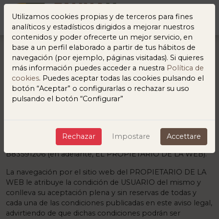
Utilizamos cookies propias y de terceros para fines
analíticos y estadísticos dirigidos a mejorar nuestros
contenidos y poder ofrecerte un mejor servicio, en
base a un perfil elaborado a partir de tus hábitos de
navegación (por ejemplo, páginas visitadas). Si quieres
AVISO LEGAL
Fauna y
más información puedes acceder a nuestra
Política de
cookies
. Puedes aceptar todas las cookies pulsando el
Acción
botón “Aceptar” o configurarlas o rechazar su uso
pulsando el botón “Configurar”
1. OBJETO
El presente aviso legal regula el uso y utilización del sitio
Rechazar
Impostare
Accettare
web del que es titular Fauna y Acción, con CIF/NIF
B83591206 (en adelante, EL PROPIETARIO DE LA WEB).
La navegación por el sitio web del PROPIETARIO DE LA
WEB le atribuye la condición de USUARIO del mismo y
conlleva su aceptación plena y sin reservas de todas y
cada una de las condiciones publicadas en este aviso legal,
advirtiendo de que dichas condiciones podrán ser