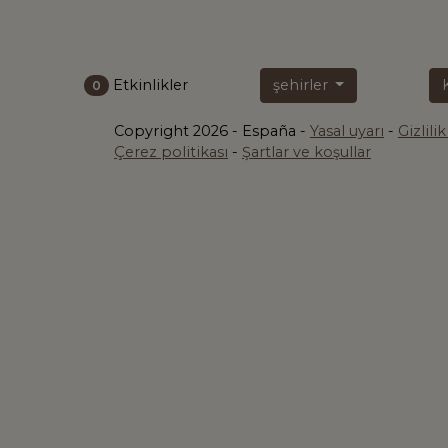
Etkinlikler
şehirler
0
Copyright 2026 - España -
Yasal uyarı
-
Gizlili
Çerez politikası
-
Şartlar ve koşullar