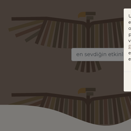
U
e
o
p
v
P
e
e