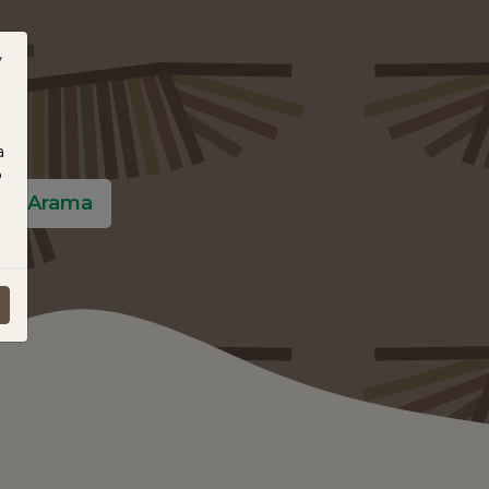
y
a
o
Arama