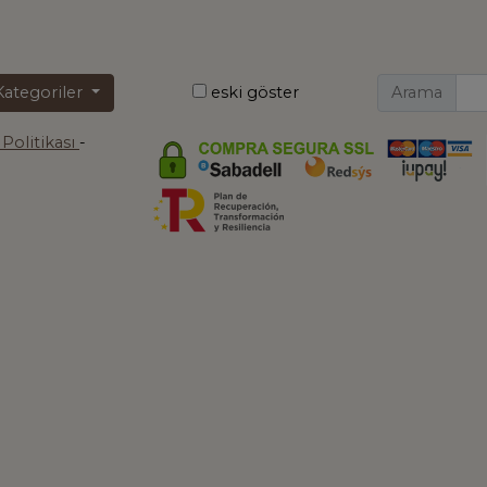
Kategoriler
eski göster
Arama
k Politikası
-