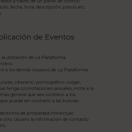
nados a través de un panel de control
o, fecha, hora, descripción, precio etc.
o.
ublicación de Eventos
la utilización de La Plataforma.
rcero;
 ni a los demás Usuarios de La Plataforma
urioso, obsceno, pornográfico, vulgar,
ue tenga connotaciones sexuales, incite a la
 más general que sea contrario a los
 que pueda ser contrario a las buenas
 derechos de propiedad intelectual;
a otro Usuario la información de contacto
ón;