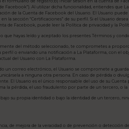
 el formulario de registro;b) Iniciar sesión en la cuenta de Fa
Facebook”). Al utilizar dicha funcionalidad, entiendes que La
ión de la Cuenta de Facebook del Usuario. El Usuario puede e
la sección “Certificaciones” de su perfil. Si el Usuario des
nta de Facebook, puede leer la Política de privacidad y la Polí
io que hayas leído y aceptado los presentes Términos y condici
ntemente del método seleccionado, te comprometes a proporcio
perfil o enviando una notificación a La Plataforma, con el obj
ractual del Usuario con La Plataforma.
ando un correo electrónico, el Usuario se compromete a guarda
unicársela a ninguna otra persona. En caso de pérdida o divul
e. El Usuario es el único responsable del uso de su Cuenta p
la pérdida, el uso fraudulento por parte de un tercero, o la 
, bajo su propia identidad o bajo la identidad de un tercero, ni
cia, de mejora de la veracidad o de prevención o detección de 