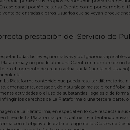
ste podrá publicar sus propios Eventos que podrán ser gestio
n ese panel podrán editar su Evento como por ejemplo el títul
 venta de entradas a otros Usuarios que se vayan produciend
correcta prestación del Servicio de P
petar todas las leyes, normativas y obligaciones aplicables a 
 Plataforma y no puede abrir una Cuenta en nombre de un te
e en el momento de crear o actualizar la Cuenta del Usuario)
raudulenta;
n La Plataforma contenido que pueda resultar difamatorio, inj
to, amenazante, acosador, de naturaleza racista o xenófoba, q
fomente actividades o el uso de substancias ilegales o de forma
nfringir los derechos de La Plataforma o una tercera parte, o
imagen de La Plataforma, en especial en lo que respecta a sus
 en línea de La Plataforma, principalmente intentando enviar 
aforma con el objetivo de evitar el pago de los Costes de Gesti
diciones y con la Política de privacidad.