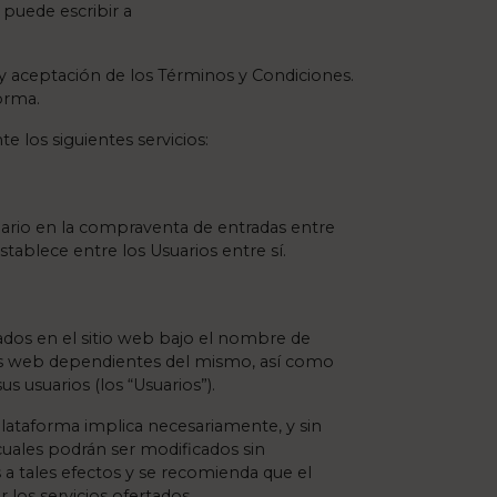
 puede escribir a
 y aceptación de los Términos y Condiciones.
orma.
 los siguientes servicios:
ario en la compraventa de entradas entre
tablece entre los Usuarios entre sí.
rtados en el sitio web bajo el nombre de
inas web dependientes del mismo, así como
s usuarios (los “Usuarios”).
 Plataforma implica necesariamente, y sin
 cuales podrán ser modificados sin
as a tales efectos y se recomienda que el
los servicios ofertados.