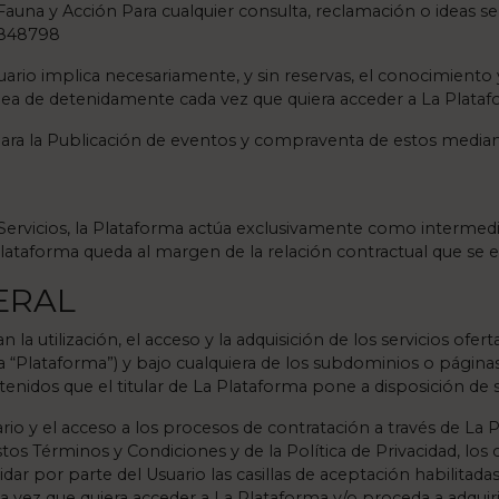
auna y Acción Para cualquier consulta, reclamación o ideas se
8848798
uario implica necesariamente, y sin reservas, el conocimiento
 lea de detenidamente cada vez que quiera acceder a La Plataf
ra la Publicación de eventos y compraventa de estos mediante
Servicios, la Plataforma actúa exclusivamente como intermedi
Plataforma queda al margen de la relación contractual que se es
ERAL
la utilización, el acceso y la adquisición de los servicios ofe
La “Plataforma”) y bajo cualquiera de los subdominios o pág
tenidos que el titular de La Plataforma pone a disposición de su
ario y el acceso a los procesos de contratación a través de La
tos Términos y Condiciones y de la Política de Privacidad, los
idar por parte del Usuario las casillas de aceptación habilitad
vez que quiera acceder a La Plataforma y/o proceda a adquirir 