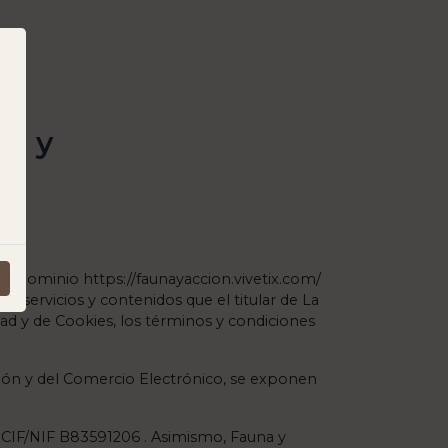
na y
 de dominio https://faunayaccion.vivetix.com/
 servicios y contenidos que el titular de La
idad y de Cookies, los términos y condiciones
ación y del Comercio Electrónico, se exponen
n CIF/NIF B83591206 . Asimismo, Fauna y