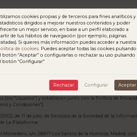
tilizamos cookies propias y de terceros para fines analíticos y
stadísticos dirigidos a mejorar nuestros contenidos y poder
frecerte un mejor servicio, en base a un perfil elaborado a
artir de tus hábitos de navegación (por ejemplo, páginas
RMINOS Y CONDICIONES
Fau
isitadas). Si quieres más información puedes acceder a nuestra
olítica de cookies
. Puedes aceptar todas las cookies pulsando
Acción
l botón “Aceptar” o configurarlas o rechazar su uso pulsando
l botón “Configurar”
ERAL
Rechazar
Configurar
Aceptar
 la utilización y el acceso de la web, alojada bajo el nombre
ubdominios o páginas web dependientes del mismo, así como los
 (los “Usuarios”) y establecen junto con la Política de Privac
nos y Condiciones”).
/2002, de 11 de julio, de Servicios de la Sociedad de la Inform
r de La Plataforma:
el Monedero, s/n, 28817 Los Santos de la Humosa, Madrid, co