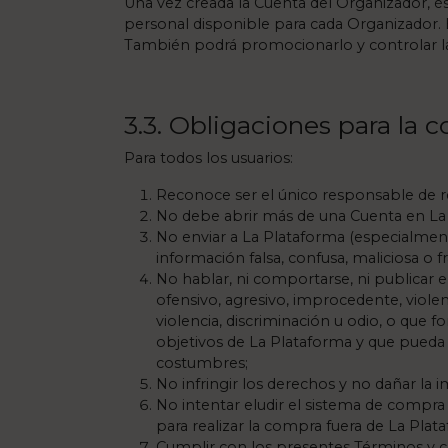
Una vez creada la Cuenta del Organizador, é
personal disponible para cada Organizador. E
También podrá promocionarlo y controlar la
3.3. Obligaciones para la 
Para todos los usuarios:
Reconoce ser el único responsable de res
No debe abrir más de una Cuenta en La
No enviar a La Plataforma (especialment
información falsa, confusa, maliciosa o f
No hablar, ni comportarse, ni publicar e
ofensivo, agresivo, improcedente, violen
violencia, discriminación u odio, o que 
objetivos de La Plataforma y que pueda i
costumbres;
No infringir los derechos y no dañar la 
No intentar eludir el sistema de compra
para realizar la compra fuera de La Plat
Cumplir con los presentes Términos y con