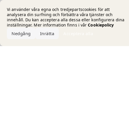
Error loading the brand
Vi använder våra egna och tredjepartscookies för att
analysera din surfning och förbättra våra tjänster och
innehåll. Du kan acceptera alla dessa eller konfigurera dina
inställningar. Mer information finns i vår
Cookiepolicy
Nedgång
Inrätta
Acceptera alla