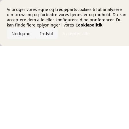
Error loading the brand
Vi bruger vores egne og tredjepartscookies til at analysere
din browsing og forbedre vores tjenester og indhold. Du kan
acceptere dem alle eller konfigurere dine præferencer. Du
kan finde flere oplysninger i vores
Cookiepolitik
Nedgang
Indstil
Accepter alle