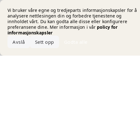
Error loading the brand
Vi bruker våre egne og tredjeparts informasjonskapsler for å
analysere nettlesingen din og forbedre tjenestene og
innholdet vårt. Du kan godta alle disse eller konfigurere
preferansene dine. Mer informasjon i vår
policy for
informasjonskapsler
Avslå
Sett opp
Godta alle