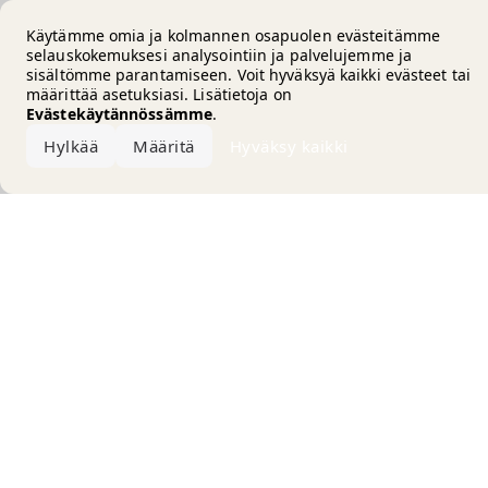
Error loading the brand
Käytämme omia ja kolmannen osapuolen evästeitämme
selauskokemuksesi analysointiin ja palvelujemme ja
sisältömme parantamiseen. Voit hyväksyä kaikki evästeet tai
määrittää asetuksiasi. Lisätietoja on
Evästekäytännössämme
.
Hylkää
Määritä
Hyväksy kaikki